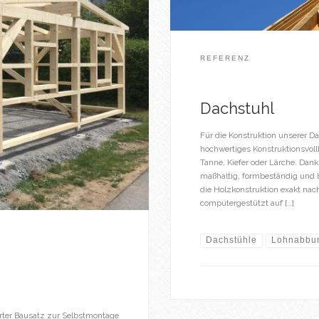
REFERENZ
Dachstuhl
Für die Konstruktion unserer Da
hochwertiges Konstruktionsvollh
Tanne, Kiefer oder Lärche. Dank
maßhaltig, formbeständig und 
die Holzkonstruktion exakt nach
computergestützt auf […]
Dachstühle
Lohnabbu
ter Bausatz zur Selbstmontage