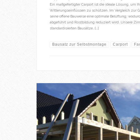
Ein maßgefertigter Carport ist die ideale Lösung, um I
Witterungseinflüssen zu schützen. Im Vergleich zur Ga
seine offene Bauweise eine optimale Belüftung, wodurc
abgeführt und Rostbildung reduziert wird. Unsere Zimm
standardisierten Bausätze, […]
Bausatz zur Selbstmontage
Carport
Fa