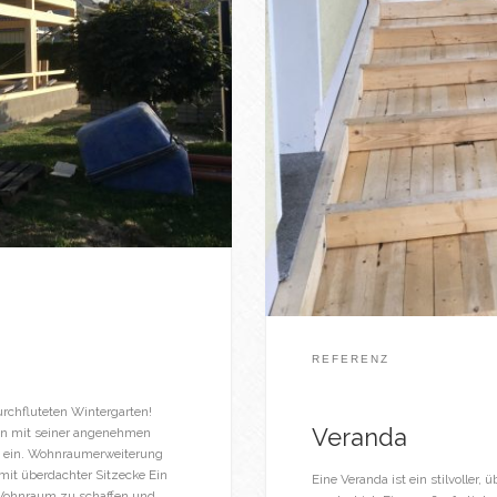
REFERENZ
urchfluteten Wintergarten!
Veranda
ten mit seiner angenehmen
n ein. Wohnraumerweiterung
it überdachter Sitzecke Ein
Eine Veranda ist ein stilvoller
 Wohnraum zu schaffen und