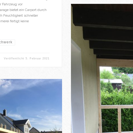
hr Fahrzeug vor
rage bietet ein Carport durch
h Feuchtigkeit schneller
erei fertigt keine
chwerk
Veröffentlicht
5. Februar 2021