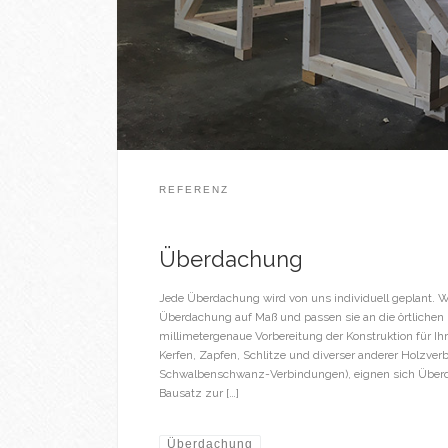
REFERENZ
Überdachung
Jede Überdachung wird von uns individuell geplant. W
Überdachung auf Maß und passen sie an die örtlichen
millimetergenaue Vorbereitung der Konstruktion für Ihr
Kerfen, Zapfen, Schlitze und diverser anderer Holzver
Schwalbenschwanz-Verbindungen), eignen sich Überd
Bausatz zur […]
Überdachung