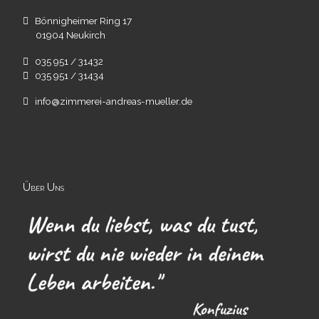
Bönnigheimer Ring 17
01904 Neukirch
035 951 / 31432
035 951 / 31434
info@zimmerei-andreas-mueller.de
Über Uns