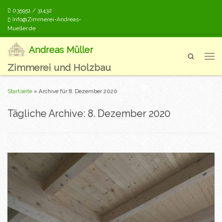
035951 / 31432
Zum Inhalt springen
Info@Zimmerei-Andreas-
Mueller.de
Andreas Müller
Search
Men
Zimmerei und Holzbau
Startseite
»
Archive für 8. Dezember 2020
Tägliche Archive:
8. Dezember 2020